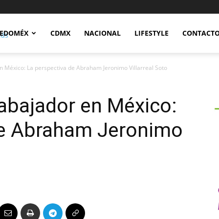
Notidex
EDOMÉX
CDMX
NACIONAL
LIFESTYLE
CONTACT
en México: La perspectiva de Abraham Jeronimo Villarreal Soto
rabajador en México:
de Abraham Jeronimo