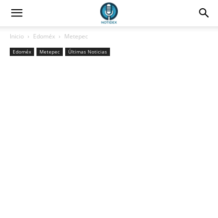
Inicio
Edoméx
Metepec
Edoméx
Metepec
Últimas Noticias