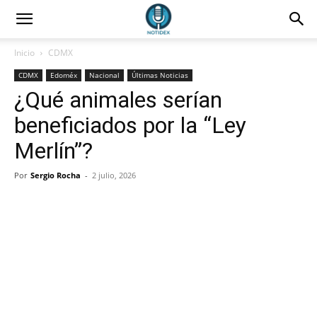
Inicio
CDMX
CDMX
Edoméx
Nacional
Últimas Noticias
¿Qué animales serían
beneficiados por la “Ley
Merlín”?
Por
Sergio Rocha
-
2 julio, 2026