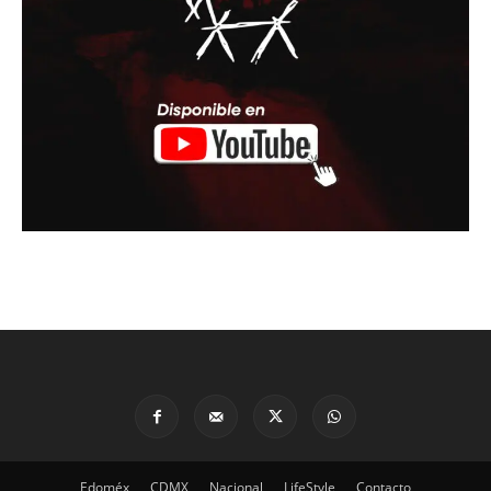
Edoméx
CDMX
Nacional
LifeStyle
Contacto