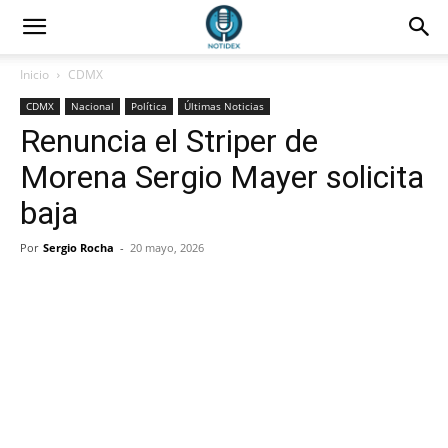
Inicio
CDMX
CDMX
Nacional
Política
Últimas Noticias
Renuncia el Striper de
Morena Sergio Mayer solicita
baja
Por
Sergio Rocha
-
20 mayo, 2026