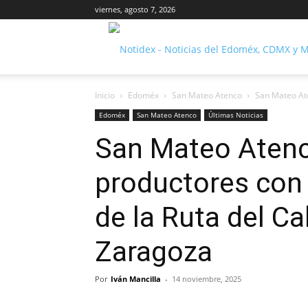
viernes, agosto 7, 2026
Inicio
Edoméx
San Mateo Atenco
San Mateo Ate
Edoméx
San Mateo Atenco
Últimas Noticias
San Mateo Atenc
productores con 
de la Ruta del C
Zaragoza
Por
Iván Mancilla
-
14 noviembre, 2025