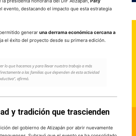
e la presidenta honoraria del DIF Atizapán,
Paty
del evento, destacando el impacto que esta estrategia
 permitido generar
una derrama económica cercana a
eja el éxito del proyecto desde su primera edición.
er lo que hacemos y para llevar nuestro trabajo a más
irectamente a las familias que dependen de esta actividad
ductiva”,
afirmó.
ad y tradición que trascienden
sición del gobierno de Atizapán por abrir nuevamente
 atenquenses. Subrayó que el evento se ha consolidado