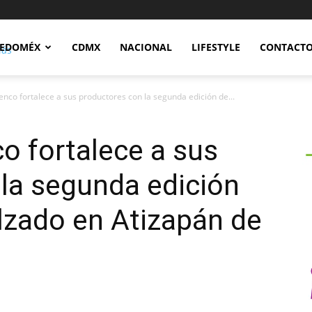
Notidex
EDOMÉX
CDMX
NACIONAL
LIFESTYLE
CONTACT
nco fortalece a sus productores con la segunda edición de...
o fortalece a sus
la segunda edición
alzado en Atizapán de