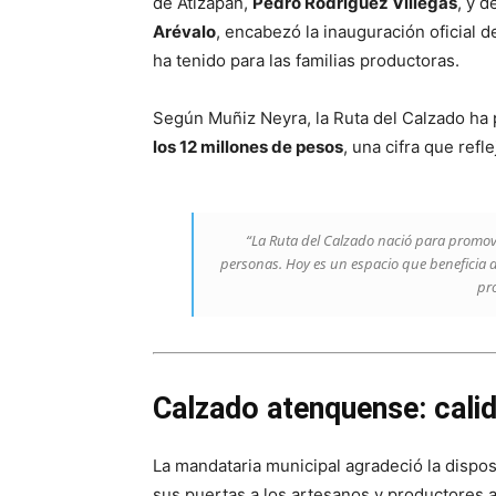
de Atizapán,
Pedro Rodríguez Villegas
, y d
Arévalo
, encabezó la inauguración oficial 
ha tenido para las familias productoras.
Según Muñiz Neyra, la Ruta del Calzado ha
los 12 millones de pesos
, una cifra que refl
“La Ruta del Calzado nació para promov
personas. Hoy es un espacio que beneficia d
pro
Calzado atenquense: calid
La mandataria municipal agradeció la dispo
sus puertas a los artesanos y productores