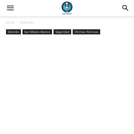
Inicio
Edoméx
Edoméx
San Mateo Atenco
Seguridad
Últimas Noticias