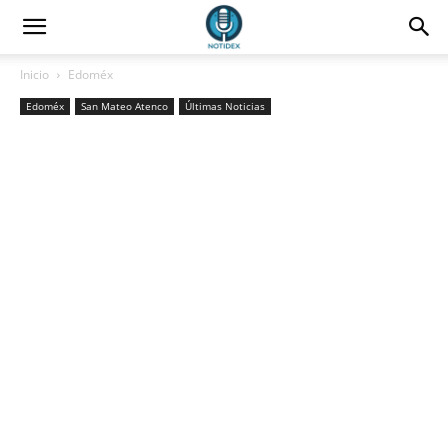
Inicio
Edoméx
Edoméx
San Mateo Atenco
Últimas Noticias