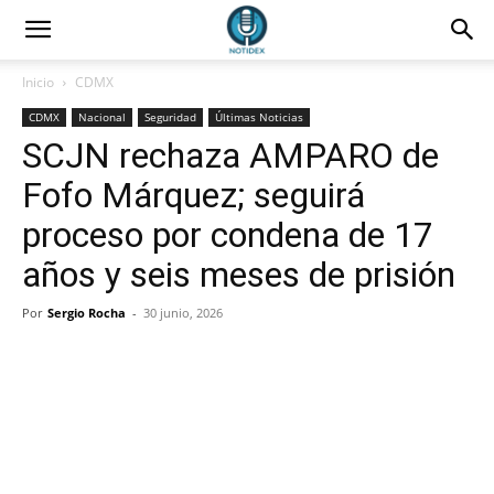
Inicio
CDMX
CDMX
Nacional
Seguridad
Últimas Noticias
SCJN rechaza AMPARO de
Fofo Márquez; seguirá
proceso por condena de 17
años y seis meses de prisión
Por
Sergio Rocha
-
30 junio, 2026