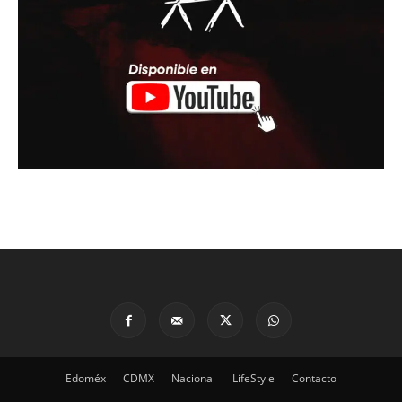
Edoméx
CDMX
Nacional
LifeStyle
Contacto