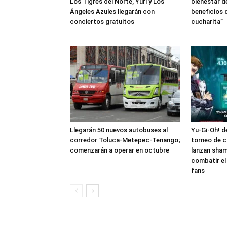
Los Tigres del Norte, Yuri y Los
bienestar de
Ángeles Azules llegarán con
beneficios 
conciertos gratuitos
cucharita”
Llegarán 50 nuevos autobuses al
Yu-Gi-Oh! 
corredor Toluca-Metepec-Tenango;
torneo de c
comenzarán a operar en octubre
lanzan sham
combatir el
fans