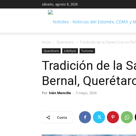
sábado, agosto 8, 2026
Inicio
Querétaro
Tradición de la Santa Cruz en Pe
Querétaro
LifeStyle
Turismo
Tradición de la 
Bernal, Querétar
Por
Iván Mancilla
-
5 mayo, 2024
Cuota