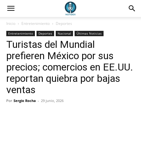
Inicio
Entretenimiento
Deportes
Entretenimiento
Deportes
Nacional
Últimas Noticias
Turistas del Mundial
prefieren México por sus
precios; comercios en EE.UU.
reportan quiebra por bajas
ventas
Por
Sergio Rocha
-
29 junio, 2026