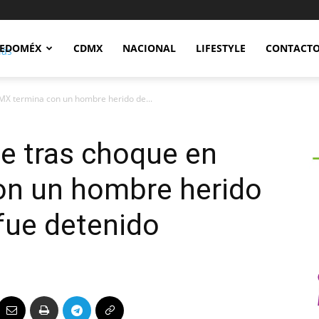
Notidex
EDOMÉX
CDMX
NACIONAL
LIFESTYLE
CONTACT
DMX termina con un hombre herido de...
te tras choque en
n un hombre herido
 fue detenido