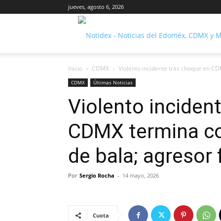
jueves, agosto 6, 2026
Inicio
CDMX
Violento incidente tras choque en C
CDMX
Últimas Noticias
Violento inciden
CDMX termina co
de bala; agresor
Por
Sergio Rocha
-
14 mayo, 2026
Cuota