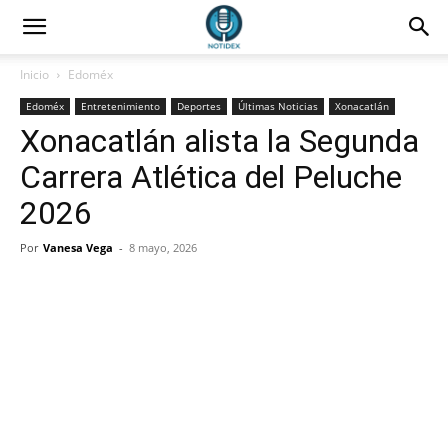
Inicio
Edoméx
Edoméx
Entretenimiento
Deportes
Últimas Noticias
Xonacatlán
Xonacatlán alista la Segunda
Carrera Atlética del Peluche
2026
Por
Vanesa Vega
-
8 mayo, 2026