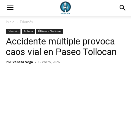
Inicio
Edoméx
Edoméx
Toluca
Últimas Noticias
Accidente múltiple provoca
caos vial en Paseo Tollocan
Por
Vanesa Vega
-
12 enero, 2026