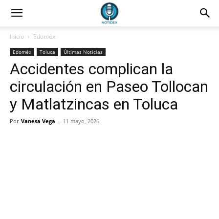
Inicio
Edoméx
Edoméx
Toluca
Últimas Noticias
Accidentes complican la
circulación en Paseo Tollocan
y Matlatzincas en Toluca
Por
Vanesa Vega
-
11 mayo, 2026