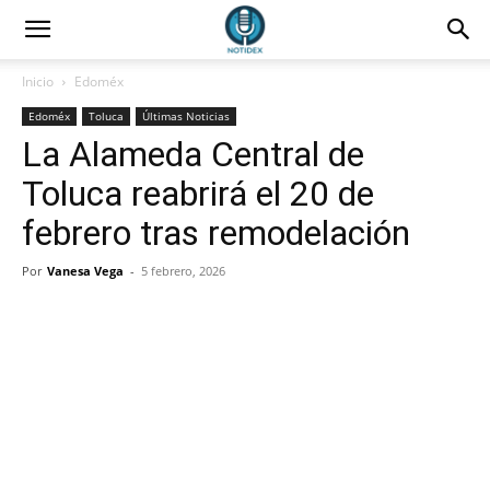
Inicio
Edoméx
Edoméx
Toluca
Últimas Noticias
La Alameda Central de
Toluca reabrirá el 20 de
febrero tras remodelación
Por
Vanesa Vega
-
5 febrero, 2026