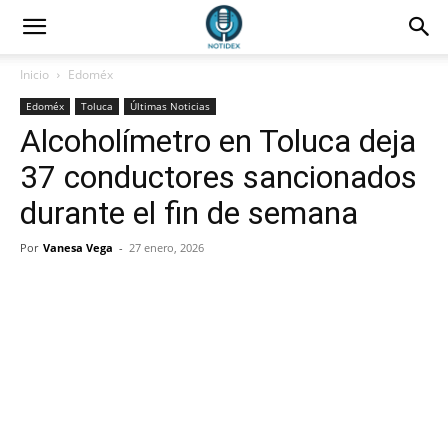
Inicio
Edoméx
Edoméx
Toluca
Últimas Noticias
Alcoholímetro en Toluca deja
37 conductores sancionados
durante el fin de semana
Por
Vanesa Vega
-
27 enero, 2026