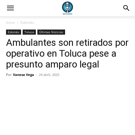
Inicio
Edoméx
Edoméx
Toluca
Últimas Noticias
Ambulantes son retirados por
operativo en Toluca pese a
presunto amparo legal
Por
Vanesa Vega
-
24 abril, 2025