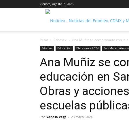
viernes, agosto 7, 2026
Inicio
Edoméx
Ana Muñiz se compromete con la ed
Edoméx
Educación
Elecciones 2024
San Mateo Atenco
Ana Muñiz se co
educación en Sa
Obras y acciones
escuelas pública
Por
Vanesa Vega
-
23 mayo, 2024