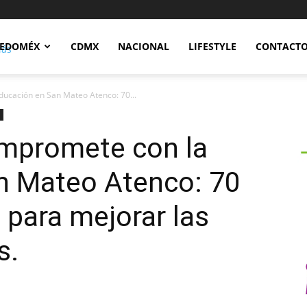
Notidex
EDOMÉX
CDMX
NACIONAL
LIFESTYLE
CONTACT
ucación en San Mateo Atenco: 70...
mpromete con la
n Mateo Atenco: 70
 para mejorar las
s.