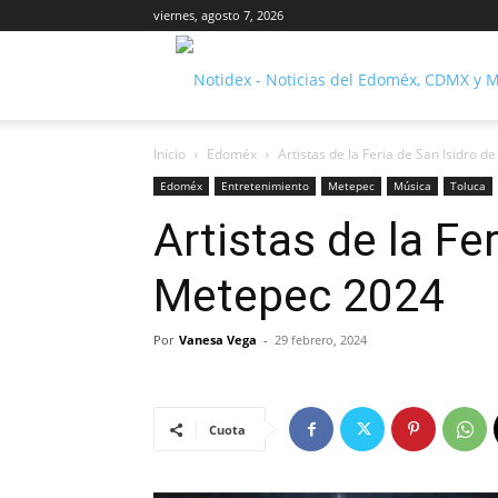
viernes, agosto 7, 2026
Inicio
Edoméx
Artistas de la Feria de San Isidro 
Edoméx
Entretenimiento
Metepec
Música
Toluca
Artistas de la Fe
Metepec 2024
Por
Vanesa Vega
-
29 febrero, 2024
Cuota