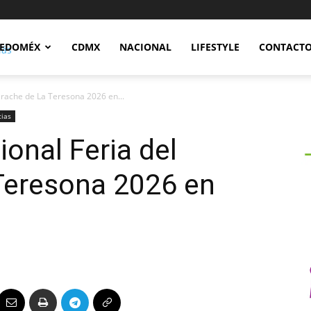
Notidex
EDOMÉX
CDMX
NACIONAL
LIFESTYLE
CONTACT
uarache de La Teresona 2026 en...
cias
ional Feria del
Teresona 2026 en