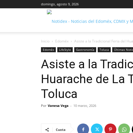
domingo, agosto 9, 2026
Inicio
Edoméx
Asiste a la Tradicional Feria del H
Edoméx
LifeStyle
Gastronomía
Toluca
Últimas Noti
Asiste a la Tradic
Huarache de La 
Toluca
Por
Vanesa Vega
-
10 marzo, 2026
Cuota