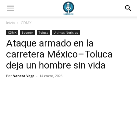
Inicio
CDMX
CDMX
Edoméx
Toluca
Últimas Noticias
Ataque armado en la
carretera México–Toluca
deja un hombre sin vida
Por
Vanesa Vega
-
14 enero, 2026