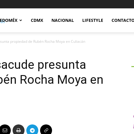
Notidex
EDOMÉX
CDMX
NACIONAL
LIFESTYLE
CONTACT
sunta propiedad de Rubén Rocha Moya en Culiacán
acude presunta
bén Rocha Moya en