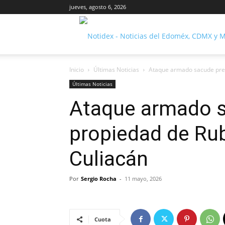
jueves, agosto 6, 2026
Inicio
Últimas Noticias
Ataque armado sacude pre
Últimas Noticias
Ataque armado s
propiedad de Ru
Culiacán
Por
Sergio Rocha
-
11 mayo, 2026
Cuota