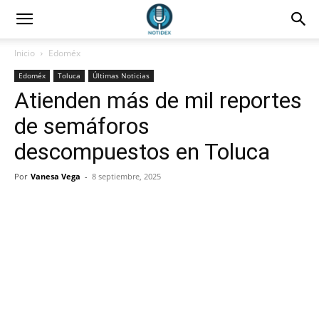
Inicio
Edoméx
Edoméx
Toluca
Últimas Noticias
Atienden más de mil reportes
de semáforos
descompuestos en Toluca
Por
Vanesa Vega
-
8 septiembre, 2025