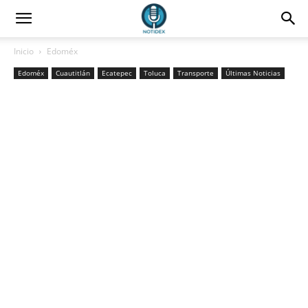
Inicio
Edoméx
Edoméx
Cuautitlán
Ecatepec
Toluca
Transporte
Últimas Noticias