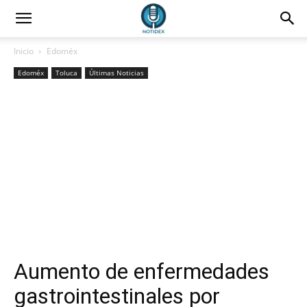
Inicio
Edoméx
Edoméx
Toluca
Últimas Noticias
Aumento de enfermedades
gastrointestinales por