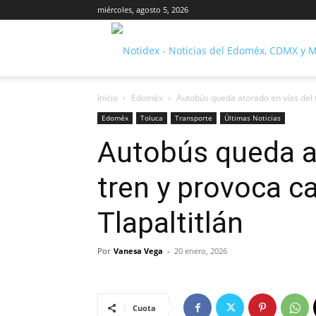
miércoles, agosto 5, 2026
Inicio
Edoméx
Autobús queda atorado en vías del t
Edoméx
Toluca
Transporte
Últimas Noticias
Autobús queda at
tren y provoca c
Tlapaltitlán
Por
Vanesa Vega
-
20 enero, 2026
Cuota