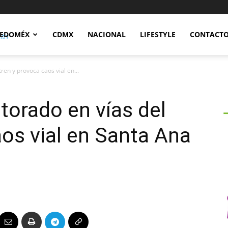
Notidex
EDOMÉX
CDMX
NACIONAL
LIFESTYLE
CONTACT
ren y provoca caos vial en...
orado en vías del
aos vial en Santa Ana