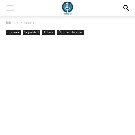
Inicio
Edoméx
Edoméx
Seguridad
Toluca
Últimas Noticias