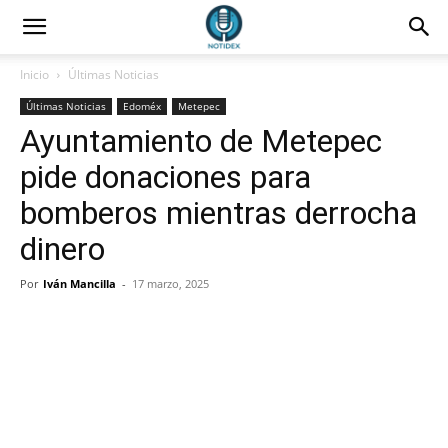
Inicio
Últimas Noticias
Últimas Noticias
Edoméx
Metepec
Ayuntamiento de Metepec
pide donaciones para
bomberos mientras derrocha
dinero
Por
Iván Mancilla
-
17 marzo, 2025