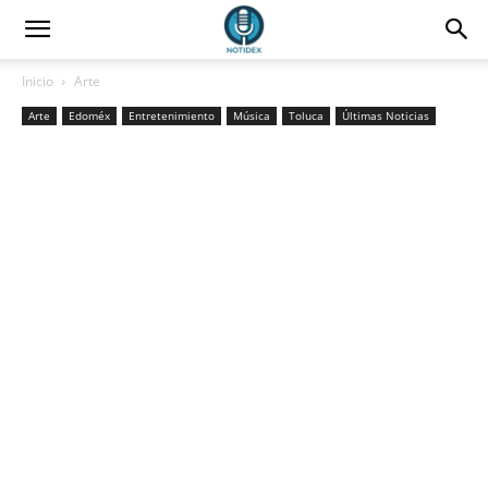
Inicio
Arte
Arte
Edoméx
Entretenimiento
Música
Toluca
Últimas Noticias