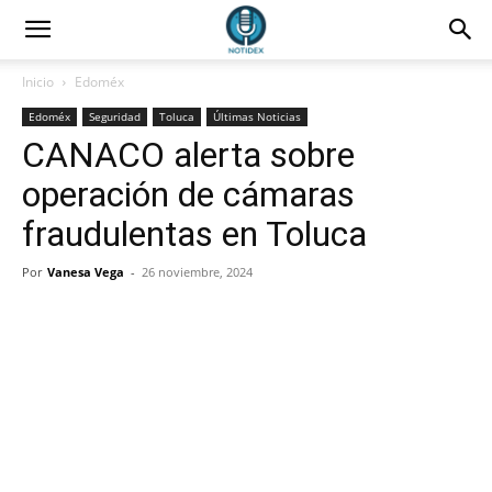
Inicio
Edoméx
Edoméx
Seguridad
Toluca
Últimas Noticias
CANACO alerta sobre
operación de cámaras
fraudulentas en Toluca
Por
Vanesa Vega
-
26 noviembre, 2024