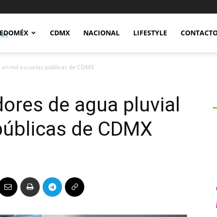
Notidex
EDOMÉX
CDMX
NACIONAL
LIFESTYLE
CONTACT
l en mil escuelas públicas de CDMX
dores de agua pluvial
 públicas de CDMX