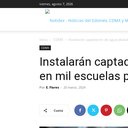
viernes, agosto 7, 2026
Inicio
CDMX
Instalarán captadores de agua pluvia
CDMX
Instalarán capta
en mil escuelas
Por
E. Flores
-
20 marzo, 2024
Cuota