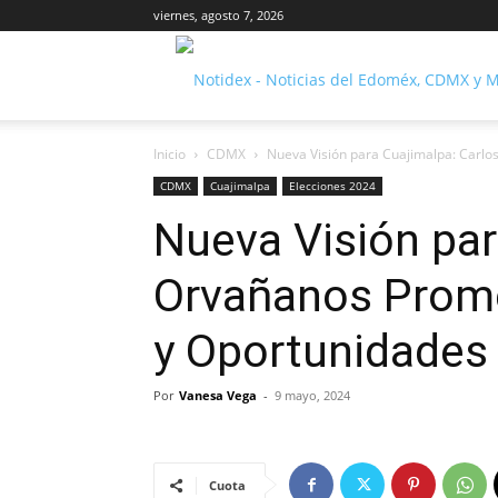
viernes, agosto 7, 2026
Inicio
CDMX
Nueva Visión para Cuajimalpa: Carlo
CDMX
Cuajimalpa
Elecciones 2024
Nueva Visión par
Orvañanos Prom
y Oportunidades 
Por
Vanesa Vega
-
9 mayo, 2024
Cuota