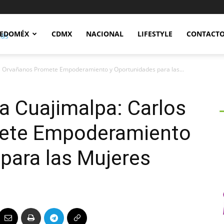
Notidex
EDOMÉX
CDMX
NACIONAL
LIFESTYLE
CONTACT
s Orvañanos Promete Empoderamiento y Oportunidades para las...
a Cuajimalpa: Carlos
ete Empoderamiento
para las Mujeres