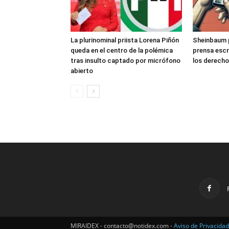
La plurinominal priista Lorena Piñón
Sheinbaum pl
queda en el centro de la polémica
prensa escr
tras insulto captado por micrófono
los derecho
abierto
MIRAIDEX - contacto@notidex.com -
Aviso de Privacidad