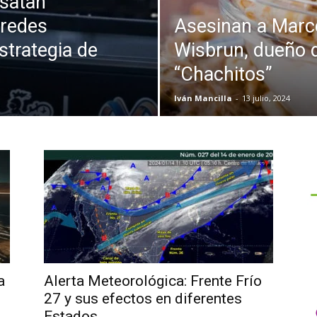
esatan
 redes
Asesinan a Marc
strategia de
Wisbrun, dueño d
“Chachitos”
Iván Mancilla
-
13 julio, 2024
a
Alerta Meteorológica: Frente Frío
27 y sus efectos en diferentes
Estados...