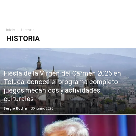
Inicio
Historia
HISTORIA
Fiesta de la Virgen del Carmen 2026 en
Toluca: conoce el programa completo
juegos mecanicos y actividades
culturales
Sergio Rocha
-
30 junio, 2026