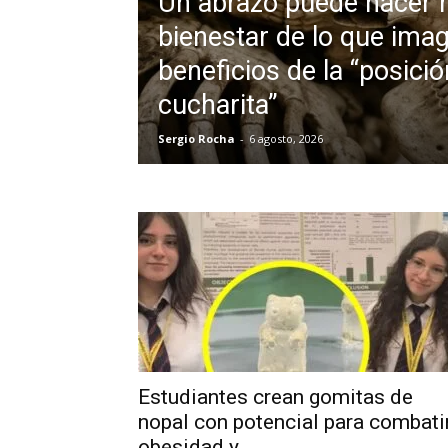
Un abrazo puede hacer 
bienestar de lo que imag
beneficios de la “posici
cucharita”
Sergio Rocha
-
6 agosto, 2026
Estudiantes crean gomitas de
nopal con potencial para combati
obesidad y...