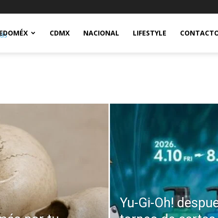
Notidex
EDOMÉX
CDMX
NACIONAL
LIFESTYLE
CONTACT
Yu-Gi-Oh! despu