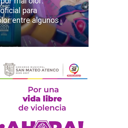
por mal olor:
ficial para
olor entre algunos