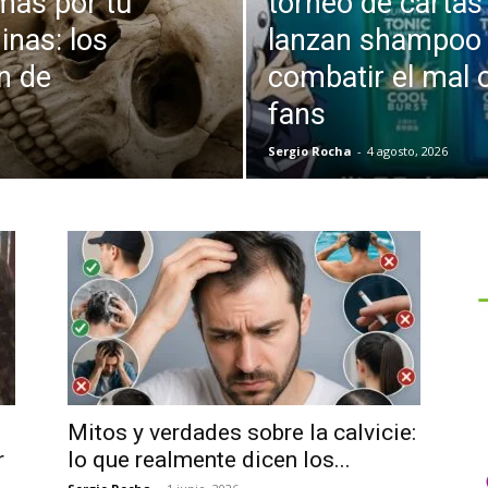
más por tu
torneo de cartas 
inas: los
lanzan shampoo o
ón de
combatir el mal 
fans
Sergio Rocha
-
4 agosto, 2026
Mitos y verdades sobre la calvicie:
r
lo que realmente dicen los...