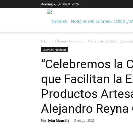
domingo, agosto 9, 2026
Inicio
Últimas Noticias
“Celebremos la Cultura con 
Últimas Noticias
“Celebremos la 
que Facilitan la 
Productos Artesa
Alejandro Reyna C
Por
Iván Mancilla
-
5 mayo, 2025