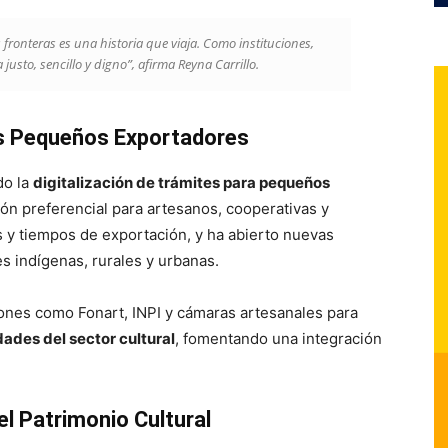
fronteras es una historia que viaja. Como instituciones,
justo, sencillo y digno”, afirma Reyna Carrillo.
os Pequeños Exportadores
do la
digitalización de trámites para pequeños
ón preferencial para artesanos, cooperativas y
 y tiempos de exportación, y ha abierto nuevas
 indígenas, rurales y urbanas.
ones como Fonart, INPI y cámaras artesanales para
ades del sector cultural
, fomentando una integración
l Patrimonio Cultural