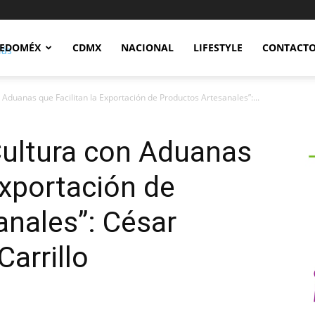
Notidex
EDOMÉX
CDMX
NACIONAL
LIFESTYLE
CONTACT
Aduanas que Facilitan la Exportación de Productos Artesanales”:...
Cultura con Aduanas
Exportación de
nales”: César
arrillo