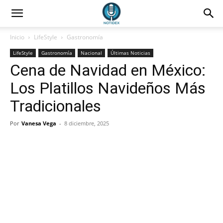
Inicio
LifeStyle
Gastronomía
LifeStyle
Gastronomía
Nacional
Últimas Noticias
Cena de Navidad en México:
Los Platillos Navideños Más
Tradicionales
Por
Vanesa Vega
-
8 diciembre, 2025