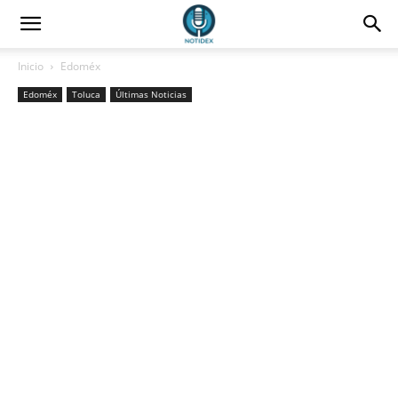
Inicio
Edoméx
Edoméx
Toluca
Últimas Noticias