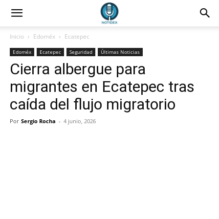
Inicio
Edoméx
Ecatepec
Edoméx
Ecatepec
Seguridad
Últimas Noticias
Cierra albergue para
migrantes en Ecatepec tras
caída del flujo migratorio
Por
Sergio Rocha
-
4 junio, 2026