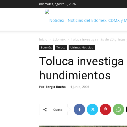
miércoles, agosto 5, 2026
Inicio
Edoméx
Toluca investiga más de 20 grietas
Edoméx
Toluca
Últimas Noticias
Toluca investiga
hundimientos
Por
Sergio Rocha
-
4 junio, 2026
Cuota