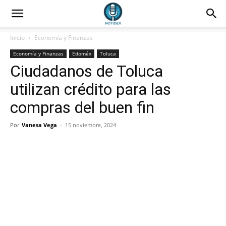
Inicio
Economía y Finanzas
Economía y Finanzas
Edoméx
Toluca
Ciudadanos de Toluca
utilizan crédito para las
compras del buen fin
Por
Vanesa Vega
-
15 noviembre, 2024