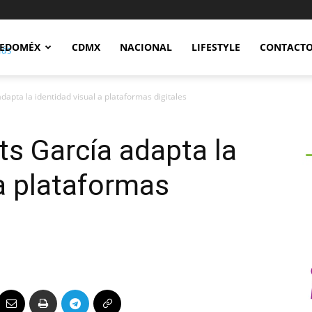
Notidex
EDOMÉX
CDMX
NACIONAL
LIFESTYLE
CONTACT
apta la identidad visual a plataformas digitales
s García adapta la
 a plataformas