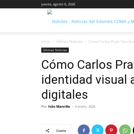
jueves, agosto 6, 2026
Inicio
Últimas Noticias
Cómo Carlos Prats García ad
Últimas Noticias
Cómo Carlos Prat
identidad visual
digitales
Por
Iván Mancilla
-
4 enero, 2026
Cuota