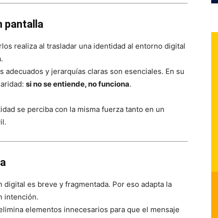
n pantalla
os realiza al trasladar una identidad al entorno digital
.
es adecuados y jerarquías claras son esenciales. En su
laridad:
si no se entiende, no funciona
.
tidad se perciba con la misma fuerza tanto en un
l.
da
n digital es breve y fragmentada. Por eso adapta la
n intención.
elimina elementos innecesarios para que el mensaje