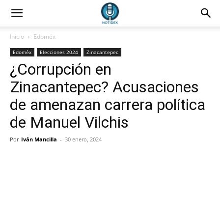
Inicio
Edoméx
Edoméx
Elecciones 2024
Zinacantepec
¿Corrupción en
Zinacantepec? Acusaciones
de amenazan carrera política
de Manuel Vilchis
Por
Iván Mancilla
-
30 enero, 2024