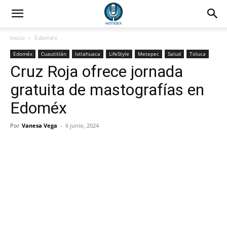
Inicio
Edoméx
Edoméx
Cuautitlán
Ixtlahuaca
LifeStyle
Metepec
Salud
Toluca
Cruz Roja ofrece jornada
gratuita de mastografías en
Edoméx
Por
Vanesa Vega
-
6 junio, 2024