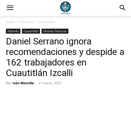
Inicio
Edoméx
Cuautitlán
Edoméx
Cuautitlán
Últimas Noticias
Daniel Serrano ignora
recomendaciones y despide a
162 trabajadores en
Cuautitlán Izcalli
Por
Iván Mancilla
-
21 marzo, 2025