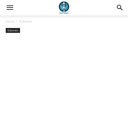
Inicio
Edoméx
Edoméx