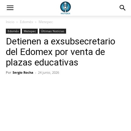
Inicio
Edoméx
Metepec
Edoméx
Metepec
Últimas Noticias
Detienen a exsubsecretario
del Edomex por venta de
plazas educativas
Por
Sergio Rocha
-
24 junio, 2026