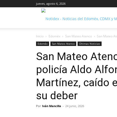
jueves, agosto 6, 2026
Inicio
Edoméx
San Mateo Atenco
San Mateo Ate
Edoméx
San Mateo Atenco
Últimas Noticias
San Mateo Atenc
policía Aldo Al
Martínez, caído 
su deber
Por
Iván Mancilla
-
24 junio, 2026