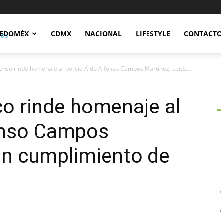
Notidex
EDOMÉX
CDMX
NACIONAL
LIFESTYLE
CONTACT
nco rinde homenaje al policía Aldo Alfonso Campos Martínez, caído...
o rinde homenaje al
fonso Campos
en cumplimiento de